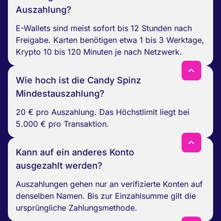
Auszahlung?
E-Wallets sind meist sofort bis 12 Stunden nach
Freigabe. Karten benötigen etwa 1 bis 3 Werktage,
Krypto 10 bis 120 Minuten je nach Netzwerk.
Wie hoch ist die Candy Spinz
Mindestauszahlung?
20 € pro Auszahlung. Das Höchstlimit liegt bei
5.000 € pro Transaktion.
Kann auf ein anderes Konto
ausgezahlt werden?
Auszahlungen gehen nur an verifizierte Konten auf
denselben Namen. Bis zur Einzahlsumme gilt die
ursprüngliche Zahlungsmethode.