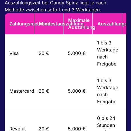
Auszahlungszeit bei Candy Spinz liegt je nach
Methode zwischen sofort und 3 Werktagen.
Maximale
Zahlungsmethode
Mindestauszahlung
Auszahlungsze
G
Auszahlung
1 bis 3
Werktage
Visa
20 €
5.000 €
0
nach
Freigabe
1 bis 3
Werktage
Mastercard
20 €
5.000 €
0
nach
Freigabe
0 bis 24
Stunden
Revolut
20 €
5.000 €
0