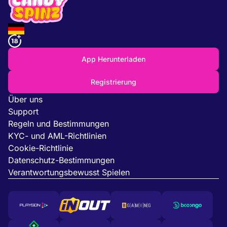
App Herunterladen
Registrierung
Über uns
Support
Regeln und Bestimmungen
KYC- und AML-Richtlinien
Cookie-Richtlinie
Datenschutz-Bestimmungen
Verantwortungsbewusst Spielen