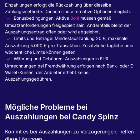
Einzahlungen erfolgt die Rückzahlung über dieselbe
Zahlungsmethode. Danach sind alternative Optionen möglich.
Bonusbedingungen: Aktive
Boni
müssen gemäß
Umsatzanforderungen freigespielt sein. Andernfalls bleibt der
Auszahlungsantrag offen oder wird abgelehnt.
Limits und Beträge: Mindestauszahlung 20 €, maximale
Auszahlung 5.000 € pro Transaktion. Zusätzliche tägliche oder
wöchentliche Limits können gelten.
Währung und Gebühren: Auszahlungen in EUR.
Umrechnungen bei Fremdwährung erfolgen nach Bank- oder E-
Wallet-Kursen; der Anbieter erhebt keine
Auszahlungsgebühren.
Mögliche Probleme bei
Auszahlungen bei Candy Spinz
Kommt es bei Auszahlungen zu Verzögerungen, helfen
diese Lösungen.