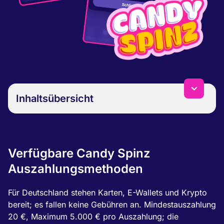
Inhaltsübersicht
Verfügbare Candy Spinz Auszahlungsmethoden
Geld bei Candy Spinz auszahlen
Candy Spinz Auszahlungsregeln und
Verfügbare Candy Spinz
Bedingungen
Auszahlungsmethoden
Mögliche Probleme bei Auszahlungen bei Candy
Spinz
Für Deutschland stehen Karten, E-Wallets und Krypto
Kundensupport
bereit; es fallen keine Gebühren an. Mindestauszahlung
FAQ
20 €, Maximum 5.000 € pro Auszahlung; die