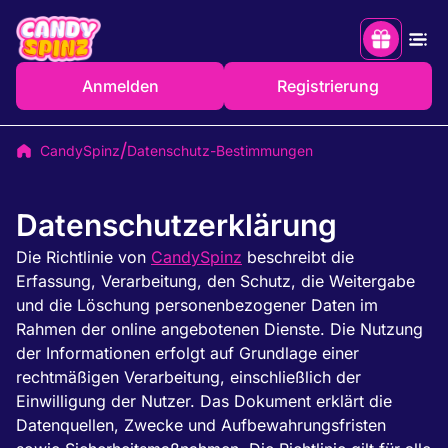
Anmelden
Registrierung
Bis zu 12.5% Cashback auf die nächste
erhalten
Einzahlung
CandySpinz
Datenschutz-Bestimmungen
erhalten
100% bis zu 500 € + 100 Freispiele
Datenschutzerklärung
Die Richtlinie von
CandySpinz
beschreibt die
Erfassung, Verarbeitung, den Schutz, die Weitergabe
und die Löschung personenbezogener Daten im
Rahmen der online angebotenen Dienste. Die Nutzung
der Informationen erfolgt auf Grundlage einer
rechtmäßigen Verarbeitung, einschließlich der
Einwilligung der Nutzer. Das Dokument erklärt die
Datenquellen, Zwecke und Aufbewahrungsfristen