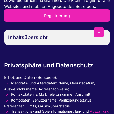
sowie Sicherheitsmaßnahmen. Die Richtlinie gilt für alle
Websites und mobilen Angebote des Betreibers.
Registrierung
Inhaltsübersicht
Privatsphäre und Datenschutz
Verwendung der erhobenen Informationen
Zugriff auf Informationen
Privatsphäre und Datenschutz
Schutz der Privatsphäre von Minderjährigen
Internationale Datenübermittlungen
Erhobene Daten (Beispiele):
Rechtlicher Haftungsausschluss
Identitäts- und Altersdaten: Name, Geburtsdatum,
Verwendung von Cookies
Ausweisdokumente, Adressnachweise;
Annahme der Datenschutzrichtlinie
Kontaktdaten: E‑Mail, Telefonnummer, Anschrift;
Datenschutzpraktiken Dritter
Kontodaten: Benutzername, Verifizierungsstatus,
Links zu anderen Websites
Präferenzen, Limits, OASIS‑Sperrstatus;
Transaktions- und Spielinformationen: Ein- und
Auszahlung