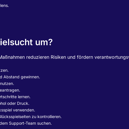
lens.
ielsucht um?
Maßnahmen reduzieren Risiken und fördern verantwortungsvo
tzen.
nd Abstand gewinnen.
 nutzen.
beantragen.
schritte lernen.
ohol oder Druck.
ksspiel verwenden.
cksspielseiten zu kontrollieren.
nd dem Support-Team suchen.