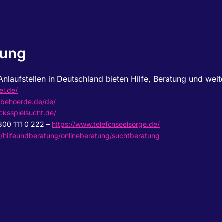
zung
 Anlaufstellen in Deutschland bieten Hilfe, Beratung und wei
el.de/
-behoerde.de/de/
cksspielsucht.de/
0800 111 0 222 –
https://www.telefonseelsorge.de/
e/hilfeundberatung/onlineberatung/suchtberatung