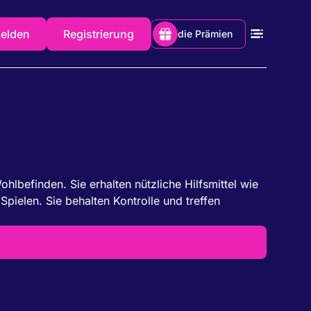
elden
Registrierung
die Prämien
Bis zu 12.5% Cashback auf die
erhalten
nächste Einzahlung
100% bis zu 500 € + 100
erhalten
Freispiele
hlbefinden. Sie erhalten nützliche Hilfsmittel wie
Spielen. Sie behalten Kontrolle und treffen