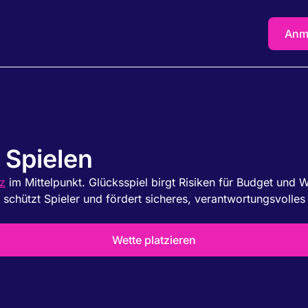
Anm
 Spielen
z
im Mittelpunkt. Glücksspiel birgt Risiken für Budget und Wo
 schützt Spieler und fördert sicheres, verantwortungsvolles 
Wette platzieren