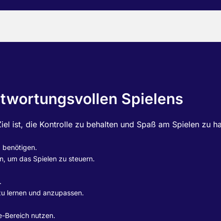
elens
ntwortungsvollen Spielens
 Ziel ist, die Kontrolle zu behalten und Spaß am Spielen zu
g benötigen.
ten, um das Spielen zu steuern.
.
zu lernen und anzupassen.
e-Bereich nutzen.