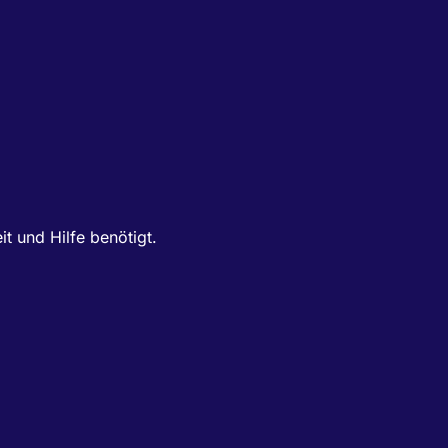
t und Hilfe benötigt.